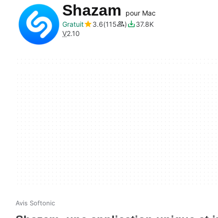
Shazam
pour Mac
Gratuit
3.6
115
37.8K
V
2.10
Avis Softonic