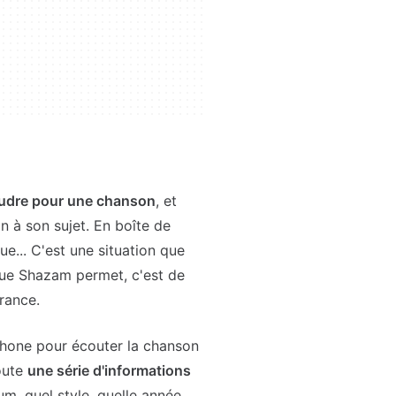
udre pour une chanson
, et
n à son sujet. En boîte de
e... C'est une situation que
que Shazam permet, c'est de
orance.
phone pour écouter la chanson
toute
une série d'informations
bum, quel style, quelle année,