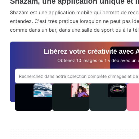
Shazam, une application unique et 
Shazam est une application mobile qui permet de rec
entendez. C'est très pratique lorsqu'on ne peut pas ide
comme dans un bar, dans une salle de sport ou à la té
Libérez votre créativité avec
Obtenez 10 images ou 1 vidéo avec un e
Rechercher sur le site Adobe.com
Vidéos
Audio
Images