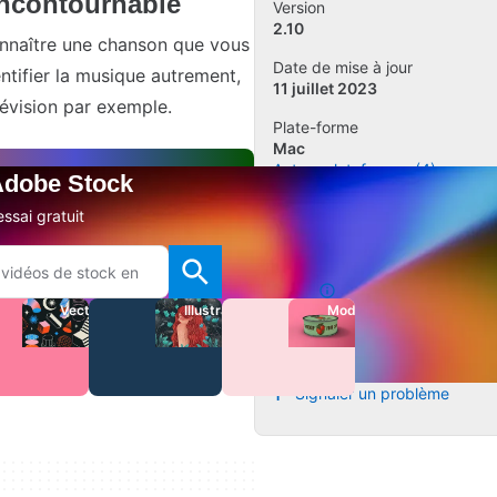
incontournable
Version
2.10
onnaître une chanson que vous
Date de mise à jour
ntifier la musique autrement,
11 juillet 2023
lévision par exemple.
Plate-forme
Mac
Autres plateformes (4)
 Adobe Stock
OS
ssai gratuit
Mac OS X
Téléchargements
37.8K
Vecteurs
Illustrations
Modèles
Ajouter un avis
Signaler un problème